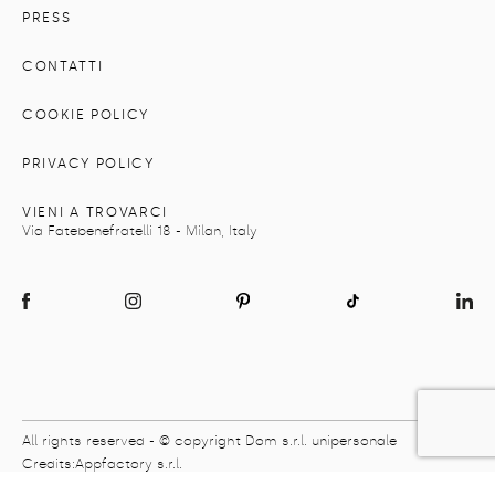
PRESS
CONTATTI
COOKIE POLICY
PRIVACY POLICY
VIENI A TROVARCI
Via Fatebenefratelli 18 - Milan, Italy
All rights reserved - © copyright Dom s.r.l. unipersonale
Credits:
Appfactory s.r.l.